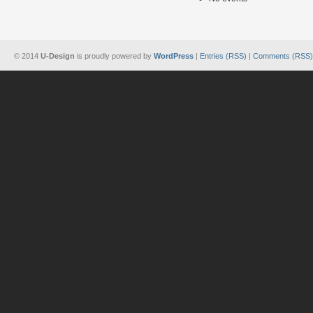
© 2014
U-Design
is proudly powered by
WordPress
|
Entries (RSS)
|
Comments (RSS)