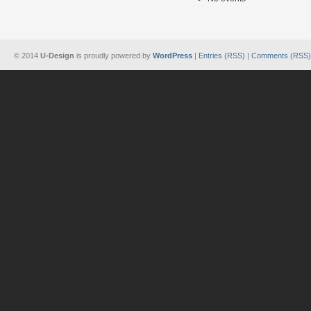
© 2014
U-Design
is proudly powered by
WordPress
|
Entries (RSS)
|
Comments (RSS)